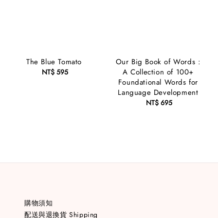
The Blue Tomato
Our Big Book of Words :
A Collection of 100+
NT$ 595
Regular
Foundational Words for
price
Language Development
NT$ 695
Regular
price
購物須知
配送與退換貨 Shipping