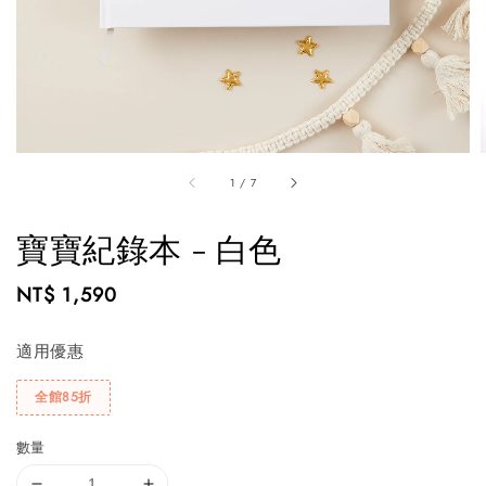
1
/
7
寶寶紀錄本 - 白色
Regular
NT$ 1,590
price
適用優惠
全館85折
數量