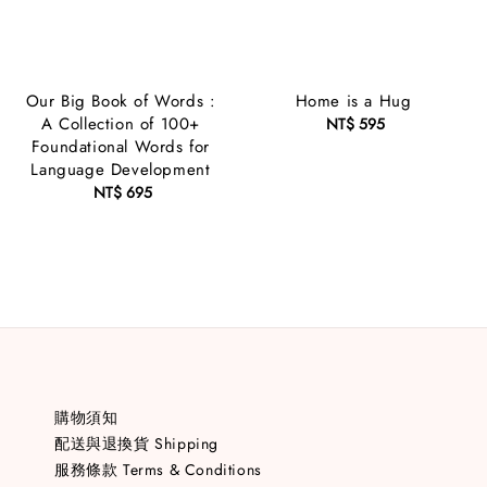
Our Big Book of Words :
Home is a Hug
A Collection of 100+
NT$ 595
Regular
Foundational Words for
price
Language Development
NT$ 695
Regular
price
購物須知
配送與退換貨 Shipping
服務條款 Terms & Conditions