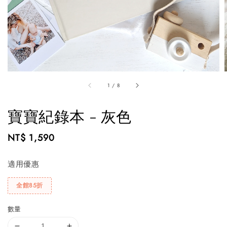
1
/
8
寶寶紀錄本 - 灰色
Regular
NT$ 1,590
price
適用優惠
全館85折
數量