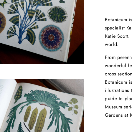
Botanicum is
specialist Ka
Katie Scott.
world.
From perenni
wonderful fe
cross sectio
Botanicum is
illustrations
guide to plan
Museum serie
Gardens at 