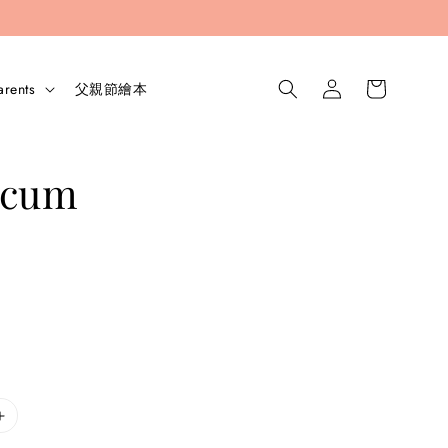
arents
父親節繪本
icum