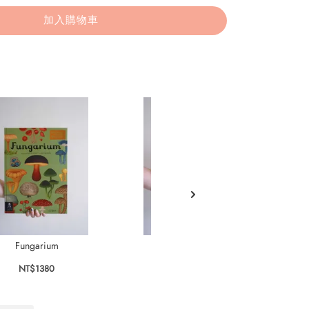
加入購物車
Fungarium
Dinosaurium
NT$1380
NT$1380