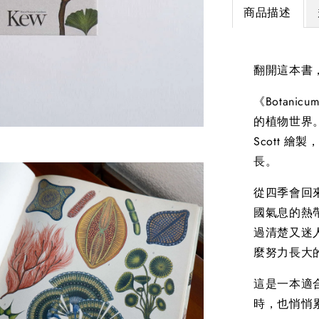
商品描述
翻開這本書
《Botan
的植物世界。插
Scott 
長。
從四季會回
國氣息的熱
過清楚又迷
麼努力長大
這是一本適
時，也悄悄