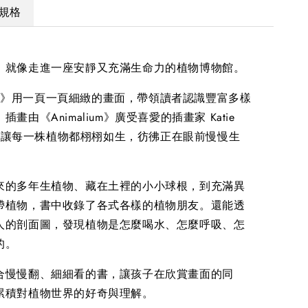
規格
，就像走進一座安靜又充滿生命力的植物博物館。
icum》用一頁一頁細緻的畫面，帶領讀者認識豐富多樣
畫由《Animalium》廣受喜愛的插畫家 Katie
繪製，讓每一株植物都栩栩如生，彷彿正在眼前慢慢生
來的多年生植物、藏在土裡的小小球根，到充滿異
帶植物，書中收錄了各式各樣的植物朋友。還能透
人的剖面圖，發現植物是怎麼喝水、怎麼呼吸、怎
的。
合慢慢翻、細細看的書，讓孩子在欣賞畫面的同
累積對植物世界的好奇與理解。