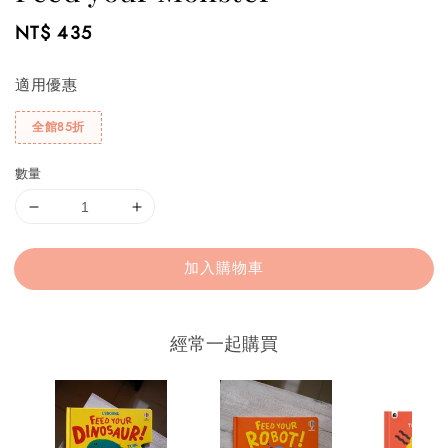
Regular
NT$ 435
price
適用優惠
全館85折
數量
加入購物車
經常一起購買