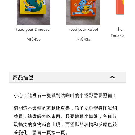
Feed your Dinosaur
Feed your Robot
The Feelin
Touch-and-Fe
NT$435
NT$435
NT$
商品描述
小心！這裡有一隻餓到咕嚕叫的小怪獸需要照顧！
翻開這本爆笑的互動硬頁書，孩子立刻變身怪獸飼
養員，準備餵牠吃東西。只要轉動小轉盤，各種超
級搞笑的食物就會出現，而怪獸的表情和反應也跟
著變化，驚喜一頁接一頁。