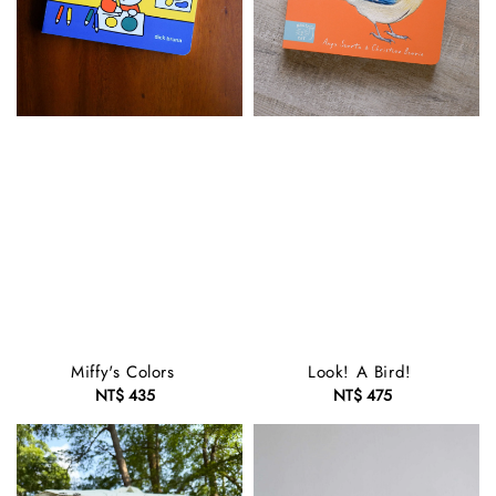
Miffy's Colors
Look! A Bird!
NT$ 435
Regular
NT$ 475
Regular
price
price