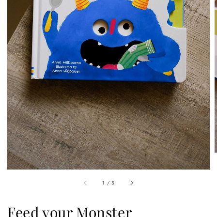
1
/
5
Feed your Monster