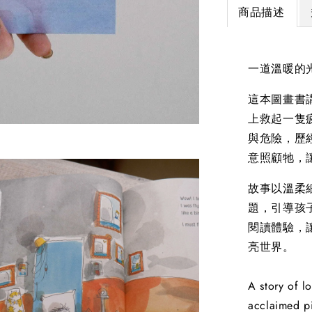
商品描述
一道溫暖的
這本圖畫書講
上救起一隻
與危險，歷經
意照顧牠，
故事以溫柔
題，引導孩
閱讀體驗，
亮世界。
A story of l
acclaimed pi