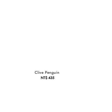
Clive Penguin
NT$ 435
Regular
price