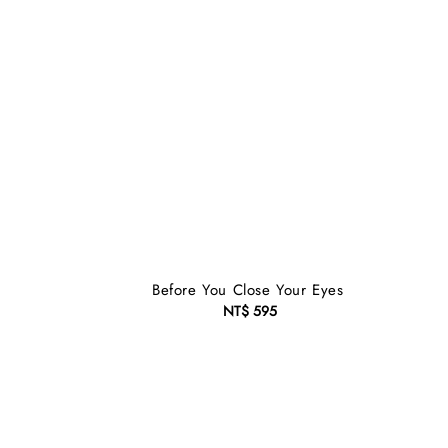
Before You Close Your Eyes
NT$ 595
Regular
price