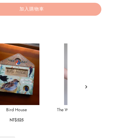
加入購物車
Bird House
The Whale that Sings in the Deep
NT$525
NT$575