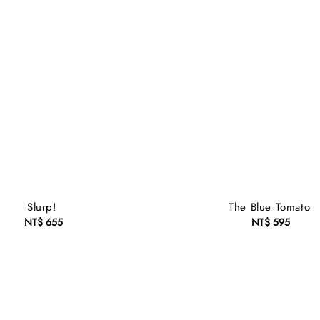
Slurp!
The Blue Tomato
NT$ 655
Regular
NT$ 595
Regular
price
price