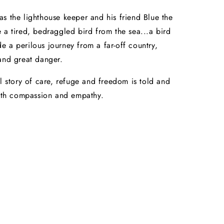
s the lighthouse keeper and his friend Blue the
 a tired, bedraggled bird from the sea...a bird
 a perilous journey from a far-off country,
and great danger.
ul story of care, refuge and freedom is told and
with compassion and empathy.