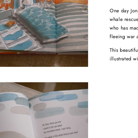
One day Jona
whale rescue
who has made
fleeing war 
This beautif
illustrated 