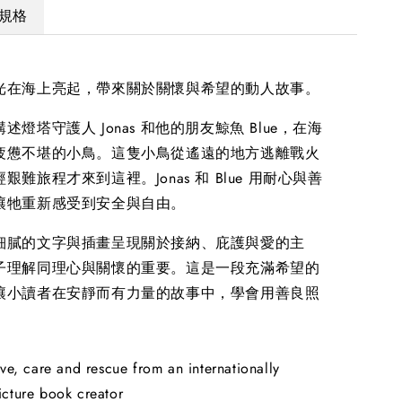
規格
光在海上亮起，帶來關於關懷與希望的動人故事。
述燈塔守護人 Jonas 和他的朋友鯨魚 Blue，在海
疲憊不堪的小鳥。這隻小鳥從遙遠的地方逃離戰火
艱難旅程才來到這裡。Jonas 和 Blue 用耐心與善
讓牠重新感受到安全與自由。
細膩的文字與插畫呈現關於接納、庇護與愛的主
子理解同理心與關懷的重要。這是一段充滿希望的
讓小讀者在安靜而有力量的故事中，學會用善良照
ove, care and rescue from an internationally
cture book creator