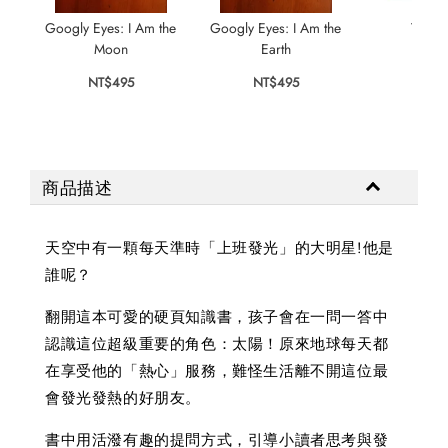
Googly Eyes: I Am the
Googly Eyes: I Am the
Thank
Moon
Earth
NT$
NT$495
NT$495
商品描述
天空中有一顆每天準時「上班發光」的大明星!他是
誰呢？
翻開這本可愛的硬頁知識書，孩子會在一問一答中
認識這位超級重要的角色：太陽！原來地球每天都
在享受他的「熱心」服務，難怪生活離不開這位最
會發光發熱的好朋友。
書中用活潑有趣的提問方式，引導小讀者思考與發