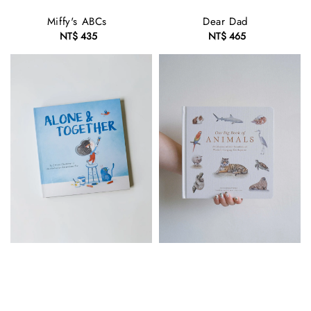
Miffy's ABCs
Dear Dad
NT$ 435
Regular
NT$ 465
Regular
price
price