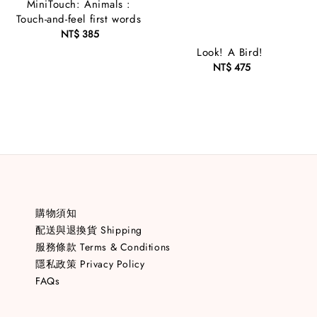
MiniTouch: Animals :
Touch-and-feel first words
NT$ 385
Regular
price
Look! A Bird!
NT$ 475
Regular
price
購物須知
配送與退換貨 Shipping
服務條款 Terms & Conditions
隱私政策 Privacy Policy
FAQs