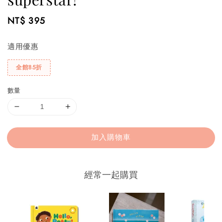
Regular
NT$ 395
price
適用優惠
全館85折
數量
加入購物車
經常一起購買