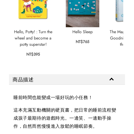
Hello, Potty! : Turn the
Hello Sleep
The Magic Fa
wheel and become a
Goodnight, Fai
NT$765
potty superstar!
the-Flap
NT$395
NT$
商品描述
睡前時間也能變成一場好玩的小任務！
這本充滿互動機關的硬頁書，把日常的睡前流程變
成孩子最期待的遊戲時光。一邊笑、一邊動手操
作，自然而然慢慢進入放鬆的睡眠節奏。