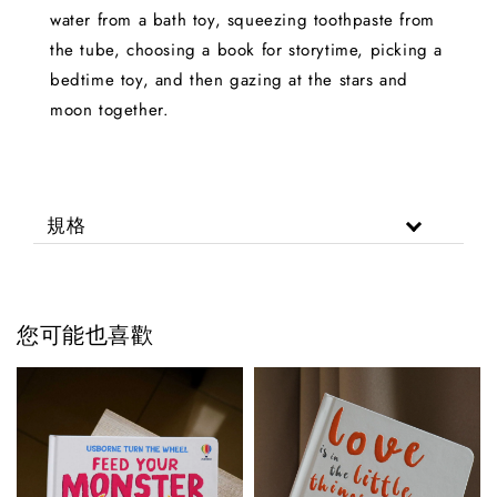
water from a bath toy, squeezing toothpaste from
the tube, choosing a book for storytime, picking a
bedtime toy, and then gazing at the stars and
moon together.
規格
您可能也喜歡