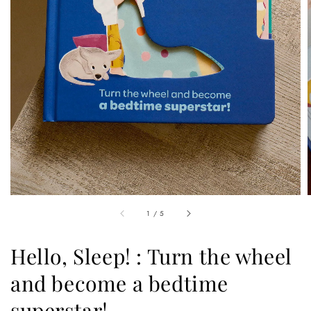
1
/
5
Hello, Sleep! : Turn the wheel
and become a bedtime
superstar!