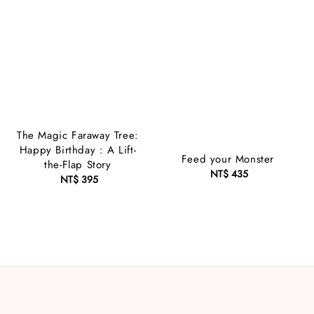
The Magic Faraway Tree:
Happy Birthday : A Lift-
Feed your Monster
the-Flap Story
NT$ 435
Regular
NT$ 395
Regular
price
price