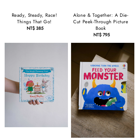
Ready, Steady, Race!
Alone & Together: A Die-
Things That Go!
Cut Peek-Through Picture
Book
NT$ 385
Regular
price
NT$ 795
Regular
price