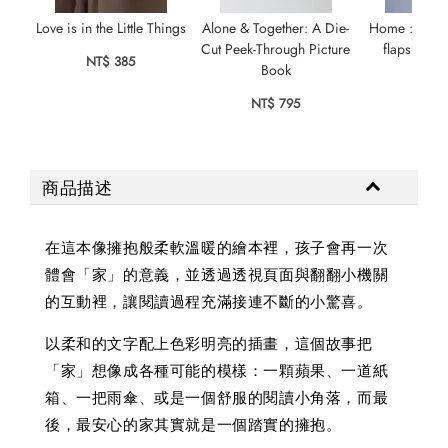
Love is in the Little Things
Alone & Together: A Die-
Home : A pla
Cut Peek-Through Picture
flaps and 
NT$ 385
Book
slid
NT$ 795
NT$ 
商品描述
在這本像擁抱般柔軟溫暖的繪本裡，孩子會再一次
體會「家」的意義，並透過透視頁面與翻翻小機關
的互動裡，讓閱讀過程充滿接連不斷的小驚喜。
以柔和的文字配上色彩明亮的插畫，這個故事把
「家」想像成各種可能的模樣：一顆蘋果、一道紙
箱、一把雨傘、或是一個舒服的閱讀小角落，而最
後，最安心的家其實就是一個踏實的擁抱。