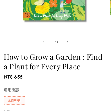
1
/
5
How to Grow a Garden : Find
a Plant for Every Place
Regular
NT$ 655
price
適用優惠
全館85折