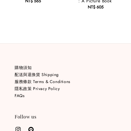
: A Picture Book
NT$ 565
Regular
price
NT$ 605
Regular
price
購物須知
配送與退換貨 Shipping
服務條款 Terms & Conditions
隱私政策 Privacy Policy
FAQs
Follow us