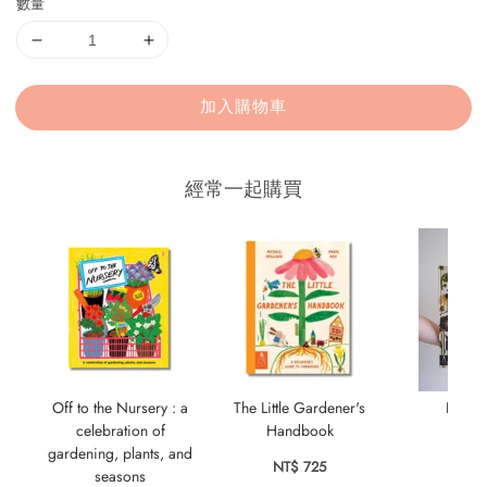
數量
加入購物車
經常一起購買
Off to the Nursery : a
The Little Gardener's
Botan
celebration of
Handbook
NT$ 1
gardening, plants, and
NT$ 725
seasons