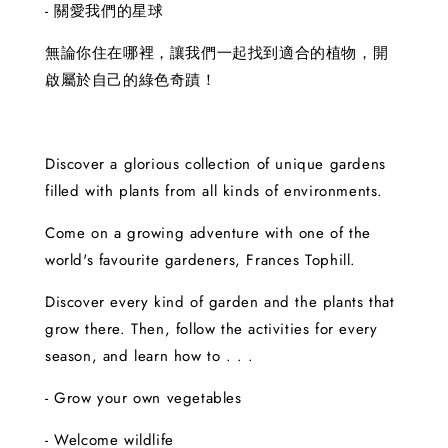
- 關愛我們的星球
無論你住在哪裡，讓我們一起找到適合的植物，開
啟屬於自己的綠色奇蹟！
Discover a glorious collection of unique gardens
filled with plants from all kinds of environments.
Come on a growing adventure with one of the
world's favourite gardeners, Frances Tophill.
Discover every kind of garden and the plants that
grow there. Then, follow the activities for every
season, and learn how to . . .
- Grow your own vegetables
- Welcome wildlife