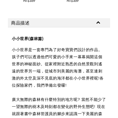
NT$359
NT$359
NT$
商品描述
小小世界(森林篇)
小小世界是一套專門為了好奇寶寶們設計的作品。
孩子們可以透過他們可愛的小手來一幕幕揭開這個
世界的神秘面紗。從家裡附近熟悉的自然景觀到遙
遠的世界另一端，從城市到美麗的海灘，甚至連刺
激的外太空及深不見底的海洋都在小小世界裡呢!各
位探險家們，我們準備出發囉!
廣大無際的森林有什麼特別的地方呢? 當然不能少了
一望無際的樹木及時刻都在變化的野外生態吧! 現在
就跟著書中森林管護員的腳步來認識一下美麗的森