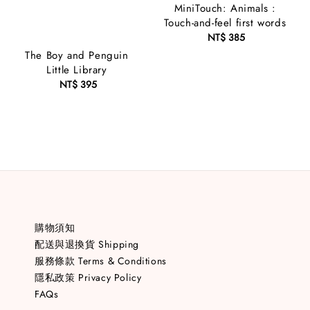
MiniTouch: Animals :
Touch-and-feel first words
NT$ 385
Regular
price
The Boy and Penguin
Little Library
NT$ 395
Regular
price
購物須知
配送與退換貨 Shipping
服務條款 Terms & Conditions
隱私政策 Privacy Policy
FAQs