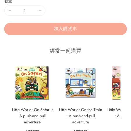
數量
加入購物車
經常一起購買
Little World: On Safari :
Little World: On the Train
Little World:
A push-and-pull
: A push-and-pull
: A push-
adventure
adventure
adven