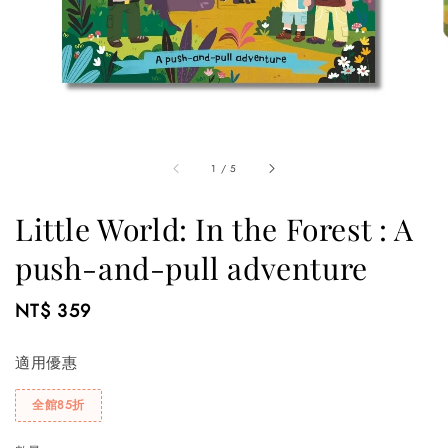
1
/
5
Little World: In the Forest : A
push-and-pull adventure
Regular
NT$ 359
price
適用優惠
全館85折