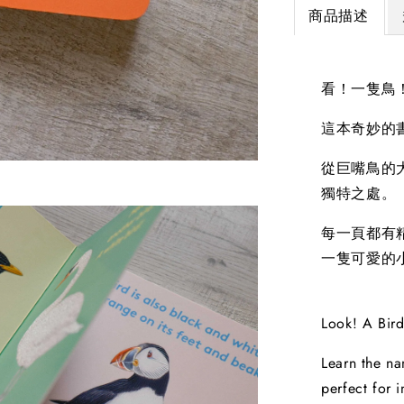
商品描述
看！一隻鳥
這本奇妙的
從巨嘴鳥的
獨特之處。
每一頁都有
一隻可愛的
Look! A Bird
Learn the na
perfect for i