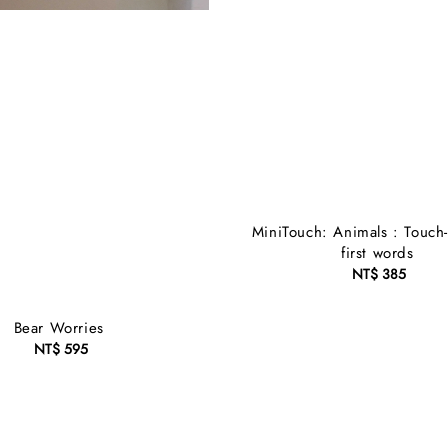
MiniTouch: Animals : Touch-
first words
NT$ 385
Regular
price
Bear Worries
NT$ 595
Regular
price