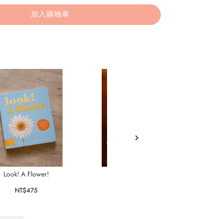
加入購物車
Look! A Flower!
Bird House
Li
NT$475
NT$525