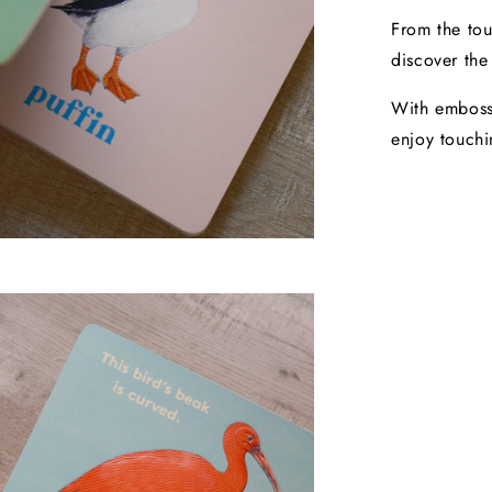
From the tou
discover the
With embosse
enjoy touchi