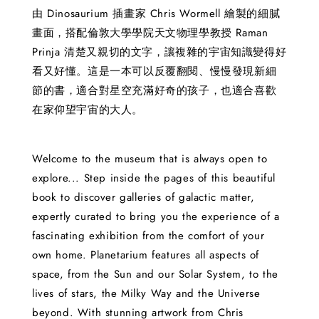
由 Dinosaurium 插畫家 Chris Wormell 繪製的細膩
畫面，搭配倫敦大學學院天文物理學教授 Raman
Prinja 清楚又親切的文字，讓複雜的宇宙知識變得好
看又好懂。這是一本可以反覆翻閱、慢慢發現新細
節的書，適合對星空充滿好奇的孩子，也適合喜歡
在家仰望宇宙的大人。
Welcome to the museum that is always open to
explore... Step inside the pages of this beautiful
book to discover galleries of galactic matter,
expertly curated to bring you the experience of a
fascinating exhibition from the comfort of your
own home. Planetarium features all aspects of
space, from the Sun and our Solar System, to the
lives of stars, the Milky Way and the Universe
beyond. With stunning artwork from Chris