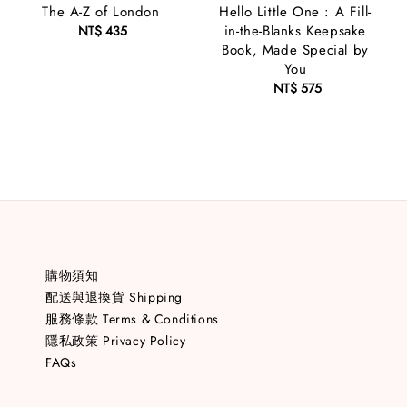
The A-Z of London
Hello Little One : A Fill-
in-the-Blanks Keepsake
NT$ 435
Regular
Book, Made Special by
price
You
NT$ 575
Regular
price
購物須知
配送與退換貨 Shipping
服務條款 Terms & Conditions
隱私政策 Privacy Policy
FAQs