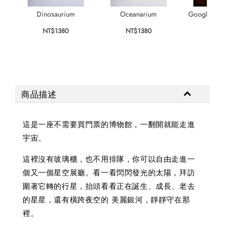
Dinosaurium
Oceanarium
Googly Eyes
Su
NT$1380
NT$1380
NT$
商品描述
這是一座不需要買門票的博物館，一翻開就能走進
宇宙。
這裡沒有玻璃櫃，也不用排隊，你可以自由走進一
個又一個星空展廳。看一看閃閃發光的太陽，拜訪
圍著它轉的行星，抬頭看看正在誕生、成長、老去
的星星，還有橫跨夜空的 美麗銀河，靜靜守在那
裡。