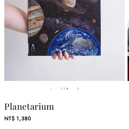
1
/
8
Planetarium
Regular
NT$ 1,380
price