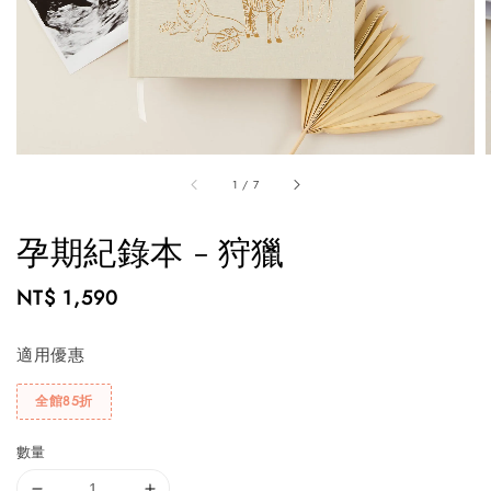
1
/
7
孕期紀錄本 - 狩獵
Regular
NT$ 1,590
price
適用優惠
全館85折
數量