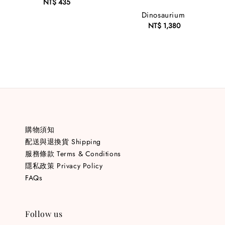
NT$ 435
Regular
price
Dinosaurium
NT$ 1,380
Regular
price
購物須知
配送與退換貨 Shipping
服務條款 Terms & Conditions
隱私政策 Privacy Policy
FAQs
Follow us