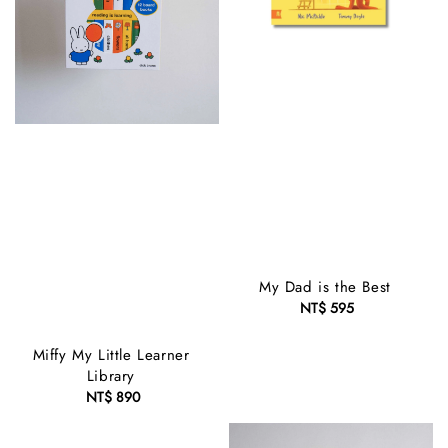
My Dad is the Best
NT$ 595
Regular
price
Miffy My Little Learner
Library
NT$ 890
Regular
price