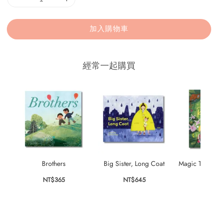
加入購物車
經常一起購買
Brothers
Big Sister, Long Coat
Magic Torch: 
Rainfo
NT$365
NT$645
NT$