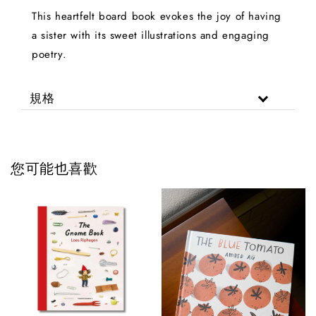
This heartfelt board book evokes the joy of having
a sister with its sweet illustrations and engaging
poetry.
規格
您可能也喜歡