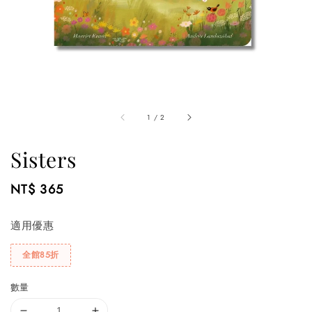
1
/
2
Sisters
Regular
NT$ 365
price
適用優惠
全館85折
數量