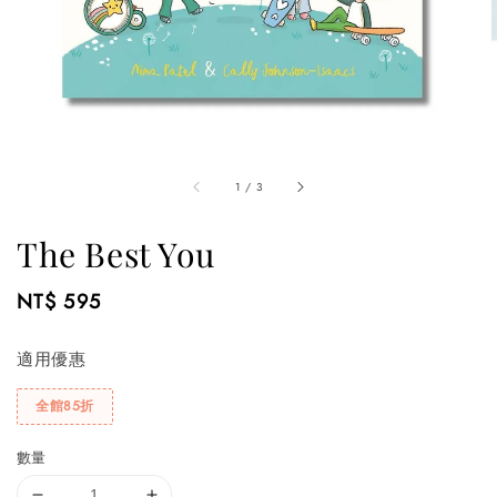
1
/
3
The Best You
Regular
NT$ 595
price
適用優惠
全館85折
數量