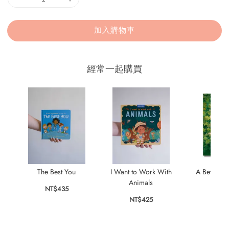
加入購物車
經常一起購買
The Best You
I Want to Work With
A Better Be
Animals
NT$435
NT$
NT$425