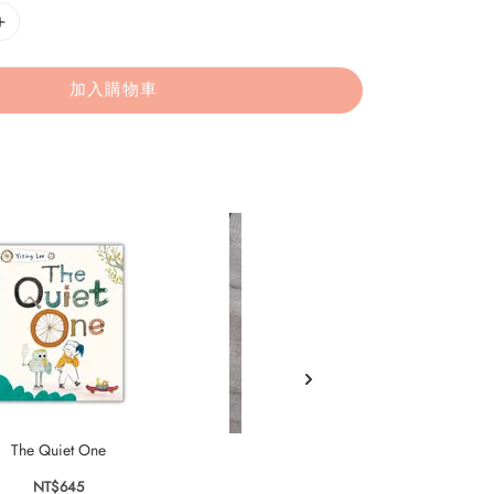
加入購物車
The Quiet One
Feed your Robot
NT$645
NT$435