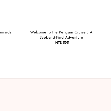
rmaids
Welcome to the Penguin Cruise : A
Seek-and-Find Adventure
NT$ 595
Regular
price