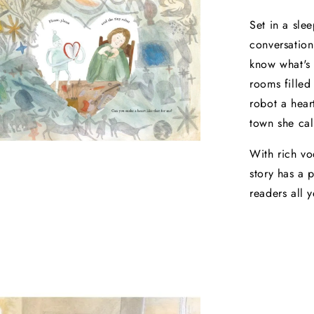
Set in a sle
conversation
know what's 
rooms filled
robot a heart
town she cal
With rich vo
story has a 
readers all 