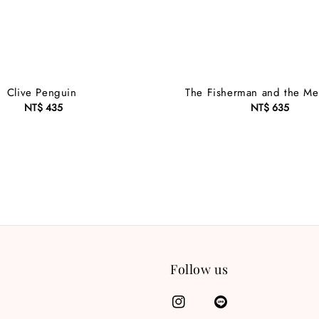
Clive Penguin
The Fisherman and the Me
NT$ 435
Regular
NT$ 635
Regular
price
price
Follow us