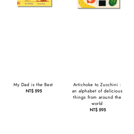
My Dad is the Best
Artichoke to Zucchini :
an alphabet of delicious
NT$ 595
Regular
things from around the
price
world
NT$ 595
Regular
price