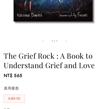
1
/
1
The Grief Rock : A Book to
Understand Grief and Love
Regular
NT$ 565
price
適用優惠
全館85折