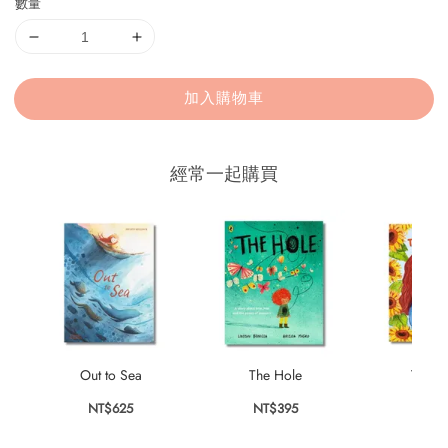
數量
加入購物車
經常一起購買
Out to Sea
The Hole
The L
NT$625
NT$395
NT$