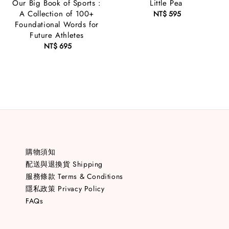
Our Big Book of Sports :
Little Pea
A Collection of 100+
NT$ 595
Regular
Foundational Words for
price
Future Athletes
NT$ 695
Regular
price
購物須知
配送與退換貨 Shipping
服務條款 Terms & Conditions
隱私政策 Privacy Policy
FAQs