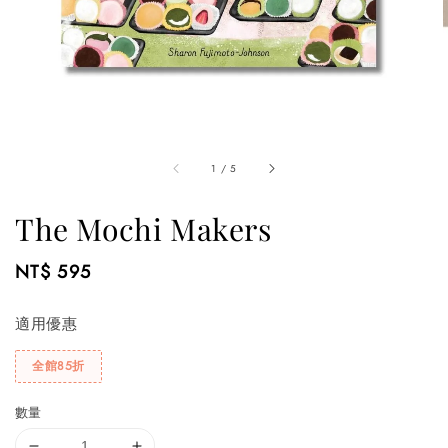
1
/
5
The Mochi Makers
Regular
NT$ 595
price
適用優惠
全館85折
數量