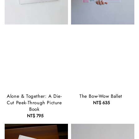
Alone & Together: A Die-
The Bow-Wow Ballet
Cut Peek-Through Picture
NT$ 635
Regular
Book
price
NT$ 795
Regular
price