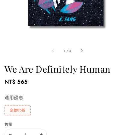
1
/
5
We Are Definitely Human
Regular
NT$ 565
price
適用優惠
全館85折
數量