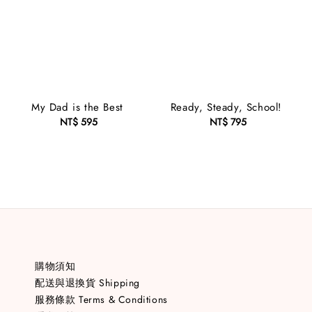
My Dad is the Best
Ready, Steady, School!
NT$ 595
Regular
NT$ 795
Regular
price
price
購物須知
配送與退換貨 Shipping
服務條款 Terms & Conditions