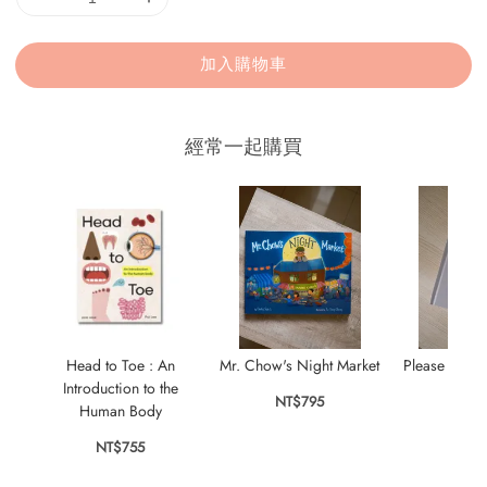
加入購物車
經常一起購買
Head to Toe : An
Mr. Chow's Night Market
Please Mr P
Introduction to the
Bo
NT$795
Human Body
NT$
NT$755